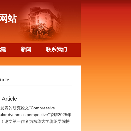
网站
党建
新闻
联系我们
cle
Article
Compressive
发表的研究论文“
ular dynamics perspective
2025
”荣膺
年
）！论文第一作者为东华大学纺织学院博